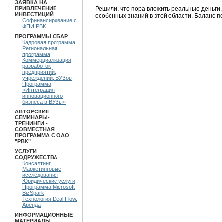
ЗАЯВКА НА
Решили, что пора вложить реальные деньги, 
ПРИВЛЕЧЕНИЕ
ИНВЕСТИЦИЙ
особенных знаний в этой области. Баланс п
Софинансирование с
ФПИ РВК
ПРОГРАММЫ СБАР
Кадровая программа
Региональная
программа
Коммерциализация
разработок
предприятий,
учреждений, ВУЗов
Программа
«Интеграция
инновационного
бизнеса в ВУЗы»
АВТОРСКИЕ
СЕМИНАРЫ-
ТРЕНИНГИ -
СОВМЕСТНАЯ
ПРОГРАММА С ОАО
"РВК"
УСЛУГИ
СОДРУЖЕСТВА
Консалтинг
Маркетинговые
исследования
Юридические услуги
Программа Microsoft
BizSpark
Технология Deal Flow.
Аренда
ИНФОРМАЦИОННЫЕ
МАТЕРИАЛЫ