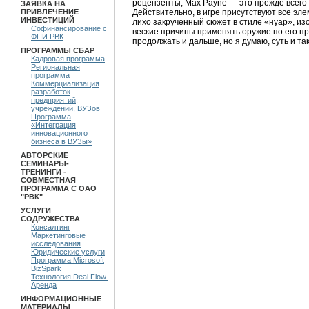
рецензенты, Max Payne — это прежде всего 
ЗАЯВКА НА
Действительно, в игре присутствуют все эле
ПРИВЛЕЧЕНИЕ
ИНВЕСТИЦИЙ
лихо закрученный сюжет в стиле «нуар», и
Софинансирование с
веские причины применять оружие по его п
ФПИ РВК
продолжать и дальше, но я думаю, суть и так
ПРОГРАММЫ СБАР
Кадровая программа
Региональная
программа
Коммерциализация
разработок
предприятий,
учреждений, ВУЗов
Программа
«Интеграция
инновационного
бизнеса в ВУЗы»
АВТОРСКИЕ
СЕМИНАРЫ-
ТРЕНИНГИ -
СОВМЕСТНАЯ
ПРОГРАММА С ОАО
"РВК"
УСЛУГИ
СОДРУЖЕСТВА
Консалтинг
Маркетинговые
исследования
Юридические услуги
Программа Microsoft
BizSpark
Технология Deal Flow.
Аренда
ИНФОРМАЦИОННЫЕ
МАТЕРИАЛЫ