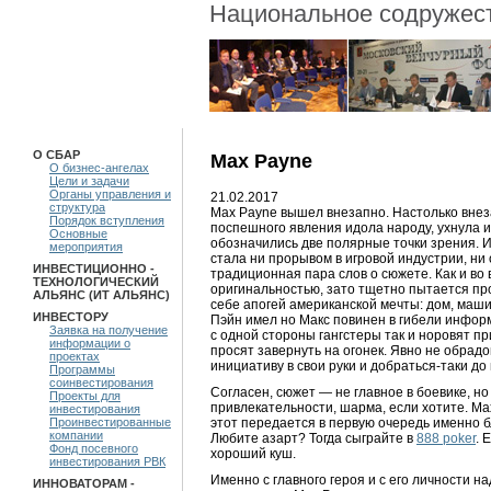
Национальное содружест
О СБАР
Max Payne
О бизнес-ангелах
Цели и задачи
Органы управления и
21.02.2017
структура
Max Payne вышел внезапно. Настолько внез
Порядок вступления
поспешного явления идола народу, ухнула 
Основные
обозначились две полярные точки зрения. И 
мероприятия
стала ни прорывом в игровой индустрии, ни
ИНВЕСТИЦИОННО -
традиционная пара слов о сюжете. Как и во
ТЕХНОЛОГИЧЕСКИЙ
оригинальностью, зато тщетно пытается пр
АЛЬЯНС (ИТ АЛЬЯНС)
себе апогей американской мечты: дом, маши
ИНВЕСТОРУ
Пэйн имел но Макс повинен в гибели инфор
Заявка на получение
с одной стороны гангстеры так и норовят пр
информации о
просят завернуть на огонек. Явно не обрад
проектах
инициативу в свои руки и добраться-таки до 
Программы
соинвестирования
Согласен, сюжет — не главное в боевике, но
Проекты для
привлекательности, шарма, если хотите. Ma
инвестирования
этот передается в первую очередь именно 
Проинвестированные
компании
Любите азарт? Тогда сыграйте в
888 poker
. 
Фонд посевного
хороший куш.
инвестирования РВК
Именно с главного героя и с его личности на
ИННОВАТОРАМ -