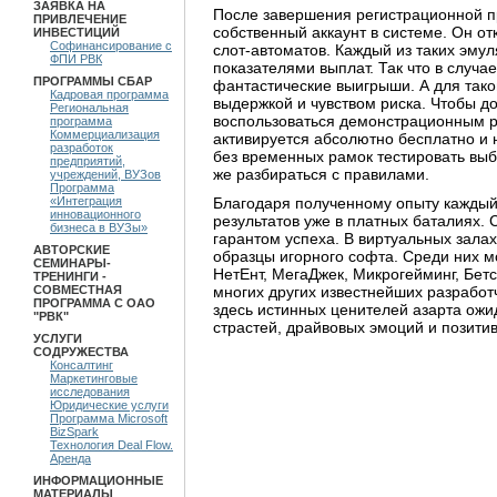
ЗАЯВКА НА
После завершения регистрационной п
ПРИВЛЕЧЕНИЕ
собственный аккаунт в системе. Он о
ИНВЕСТИЦИЙ
Софинансирование с
слот-автоматов. Каждый из таких эм
ФПИ РВК
показателями выплат. Так что в случ
ПРОГРАММЫ СБАР
фантастические выигрыши. А для так
Кадровая программа
выдержкой и чувством риска. Чтобы до
Региональная
воспользоваться демонстрационным р
программа
Коммерциализация
активируется абсолютно бесплатно и 
разработок
без временных рамок тестировать выб
предприятий,
же разбираться с правилами.
учреждений, ВУЗов
Программа
Благодаря полученному опыту каждый
«Интеграция
инновационного
результатов уже в платных баталиях. 
бизнеса в ВУЗы»
гарантом успеха. В виртуальных зала
АВТОРСКИЕ
образцы игорного софта. Среди них 
СЕМИНАРЫ-
НетЕнт, МегаДжек, Микрогейминг, Бетс
ТРЕНИНГИ -
многих других известнейших разрабо
СОВМЕСТНАЯ
ПРОГРАММА С ОАО
здесь истинных ценителей азарта ож
"РВК"
страстей, драйвовых эмоций и позитив
УСЛУГИ
СОДРУЖЕСТВА
Консалтинг
Маркетинговые
исследования
Юридические услуги
Программа Microsoft
BizSpark
Технология Deal Flow.
Аренда
ИНФОРМАЦИОННЫЕ
МАТЕРИАЛЫ