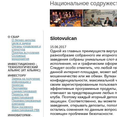
Национальное содружест
О СБАР
Slotovulcan
О бизнес-ангелах
Цели и задачи
Органы управления и
15.06.2017
структура
Одной из главных преимуществ виртуа
Порядок вступления
разнообразие собранного им игорного 
Основные
заведения собраны уникальные слот-а
мероприятия
исполнения, но и графическим оформ
ИНВЕСТИЦИОННО -
Следует особо отметить, что любой г
ТЕХНОЛОГИЧЕСКИЙ
АЛЬЯНС (ИТ АЛЬЯНС)
данной интернет-площадке, может забы
мошенничество или же обман. Вулкан
ИНВЕСТОРУ
Заявка на получение
конфиденциальности, максимальной ч
информации о
своим зарегистрированным пользовате
проектах
эффективные программные продукты,
Программы
соинвестирования
отвечают за предотвращение любых п
Проекты для
клуба. Поэтому каждый игорный депоз
инвестирования
защищен. Соответственно, вы можете 
Проинвестированные
компании
заведения, открывать депозиты, поп
Фонд посевного
остались сомнения по данным вопро
инвестирования РВК
посвящен проблемам безопасности.
ИННОВАТОРАМ -