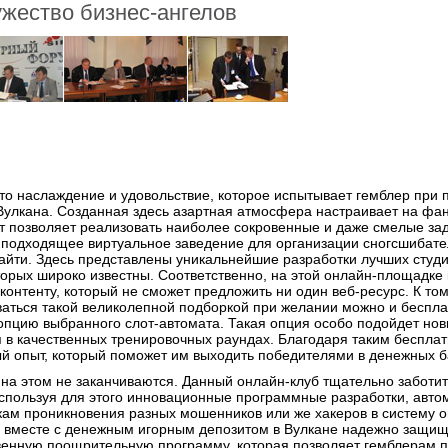
жество бизнес-ангелов
то наслаждение и удовольствие, которое испытывает гемблер при
Вулкана. Созданная здесь азартная атмосфера настраивает на фа
т позволяет реализовать наиболее сокровенные и даже смелые за
 подходящее виртуальное заведение для организации сногсшибате
найти. Здесь представлены уникальнейшие разработки лучших студ
торых широко известны. Соответственно, на этой онлайн-площадке
контенту, который не сможет предложить ни один веб-ресурс. К том
зоваться такой великолепной подборкой при желании можно и беспла
-опцию выбранного слот-автомата. Такая опция особо подойдет н
 в качественных тренировочных раундах. Благодаря таким беспла
й опыт, который поможет им выходить победителями в денежных б
на этом не заканчиваются. Данный онлайн-клуб тщательно заботит
используя для этого инновационные программные разработки, авто
м проникновения разных мошенников или же хакеров в систему о
ь вместе с денежным игорным депозитом в Вулкане надежно защищ
твенную поощрительную программу, которая позволяет гемблерам п