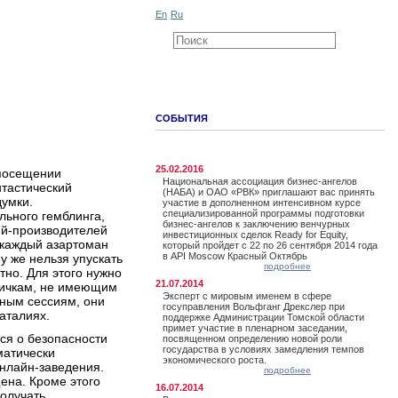
En
Ru
СОБЫТИЯ
25.02.2016
 посещении
Национальная ассоциация бизнес-ангелов
нтастический
(НАБА) и ОАО «РВК» приглашают вас принять
думки.
участие в дополненном интенсивном курсе
специализированной программы подготовки
льного гемблинга,
бизнес-ангелов к заключению венчурных
ий-производителей
инвестиционных сделок Ready for Equity,
 каждый азартоман
который пройдет с 22 по 26 сентября 2014 года
в API Moscow Красный Октябрь
у же нельзя упускать
подробнее
тно. Для этого нужно
21.07.2014
овичкам, не имеющим
Эксперт с мировым именем в сфере
тным сессиям, они
госуправления Вольфганг Дрекслер при
аталиях.
поддержке Администрации Томской области
примет участие в пленарном заседании,
ся о безопасности
посвященном определению новой роли
государства в условиях замедления темпов
матически
экономического роста.
нлайн-заведения.
подробнее
ена. Кроме этого
16.07.2014
олучать