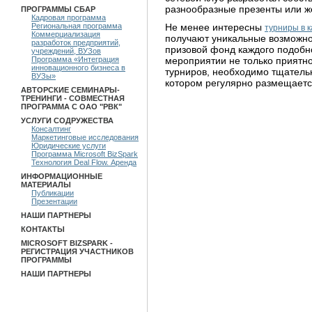
разнообразные презенты или ж
ПРОГРАММЫ СБАР
Кадровая программа
Не менее интересны
Региональная программа
турниры в 
Коммерциализация
получают уникальные возможно
разработок предприятий,
призовой фонд каждого подобн
учреждений, ВУЗов
мероприятии не только приятно
Программа «Интеграция
инновационного бизнеса в
турниров, необходимо тщатель
ВУЗы»
котором регулярно размещаетс
АВТОРСКИЕ СЕМИНАРЫ-
ТРЕНИНГИ - СОВМЕСТНАЯ
ПРОГРАММА С ОАО "РВК"
УСЛУГИ СОДРУЖЕСТВА
Консалтинг
Маркетинговые исследования
Юридические услуги
Программа Microsoft BizSpark
Технология Deal Flow. Аренда
ИНФОРМАЦИОННЫЕ
МАТЕРИАЛЫ
Публикации
Презентации
НАШИ ПАРТНЕРЫ
КОНТАКТЫ
MICROSOFT BIZSPARK -
РЕГИСТРАЦИЯ УЧАСТНИКОВ
ПРОГРАММЫ
НАШИ ПАРТНЕРЫ