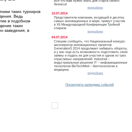
Все что вам нужно знать для старта своего
бизнеса!
подробнее
тники таких турниров
10.07.2014
дения. Ведь
Представители компании, входящей в десятку
стие в подобном
самых инновационных в мире, примут участие
в XII Международной Конференции Тройной
едение таких
спирали
н-заведения, в
подробнее
04.07.2014
Спешим сообщить, что Национальный конкурс-
акселератор инновационных проектов
GenerationS 2014 продолжает набирать обороты,
и у вас еще есть возможность подготовить свою
заявку и подать ее для участия в одном из трех
отраслевых направлений: Industrial –
индустриальные решения IT – информационные
технологии BioTechMed – биотехнологии и
медицина
подробнее
Посмотреть календарь событий