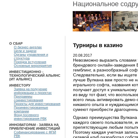
Национальное содру
О СБАР
Турниры в казино
О бизнес-ангелах
Цели и задачи
Органы управления и
20.08.2017
структура
Невозможно выразить словами 
Порядок вступления
брендового онлайн-заведения 
Основные мероприятия
гемблинг, а разнообразный соф
ИНВЕСТИЦИОННО -
Следовательно, если вы ищете
ТЕХНОЛОГИЧЕСКИЙ АЛЬЯНС
лучше Вулкана вам просто не 
(ИТ АЛЬЯНС)
игрального софта, названия ко
ИНВЕСТОРУ
получает доступ к уникальному 
Заявка на получение
информации о проектах
из виду тот факт, что восполь
Программы
всего лишь активировать демо
соинвестирования
никакого опыта и нуждающимся
Проекты для инвестирования
Проинвестированные
сумеют приобрести драгоценны
компании
Фонд посевного
Однако преимущества Вулкана 
инвестирования РВК
каждого своего пользователя, 
ИННОВАТОРАМ - ЗАЯВКА НА
препятствующие любым попытка
ПРИВЛЕЧЕНИЕ ИНВЕСТИЦИЙ
Поэтому каждая учетная запис
Софинансирование с ФПИ
РВК
сетевой клуб разработал собс