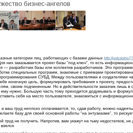
жество бизнес-ангелов
 разные категории лиц, работающих с базами данных
http://justcasino7
Для них заказывается проект базы “под ключ", то есть информацион
я — разработчик базы или коллектив разработчиков. Это программ
отке специальных программ, знакомые с приемами проектировани
программирования СУБД. Между пользователями и создателями част
ебе конечную цель, формулировать требования к проекту, предост
лям, своим подчиненным. Но в действительности заказчик лишь в
о ему нужно. Большую часть тому приходится додумывать и формул
 ставить себя на место пользователя, знакомиться с информацион
 и ваш труд неплохо оплачивается, то, сдав работу, можно надеять
елаете базу для своей основной работы “на энтузиазме”, то рискуе
вой труд не получить. Напротив, вам укажут на тьму недостатков, не
 взялся.