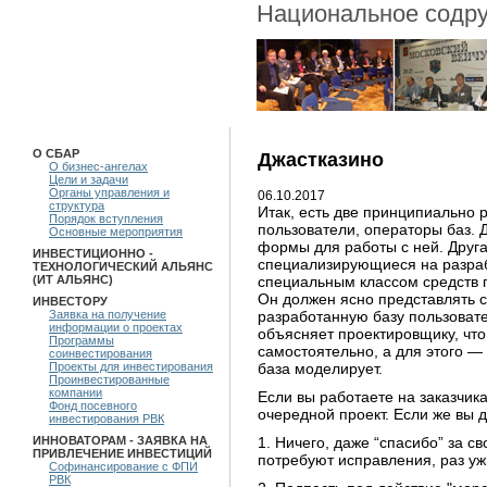
Национальное содру
О СБАР
Джастказино
О бизнес-ангелах
Цели и задачи
Органы управления и
06.10.2017
структура
Итак, есть две принципиально
Порядок вступления
пользователи, операторы баз. 
Основные мероприятия
формы для работы с ней. Друга
ИНВЕСТИЦИОННО -
специализирующиеся на разраб
ТЕХНОЛОГИЧЕСКИЙ АЛЬЯНС
специальным классом средств 
(ИТ АЛЬЯНС)
Он должен ясно представлять с
ИНВЕСТОРУ
разработанную базу пользовате
Заявка на получение
информации о проектах
объясняет проектировщику, чт
Программы
самостоятельно, а для этого —
соинвестирования
база моделирует.
Проекты для инвестирования
Проинвестированные
компании
Если вы работаете на заказчика
Фонд посевного
очередной проект. Если же вы д
инвестирования РВК
1. Ничего, даже “спасибо” за с
ИННОВАТОРАМ - ЗАЯВКА НА
ПРИВЛЕЧЕНИЕ ИНВЕСТИЦИЙ
потребуют исправления, раз уж
Софинансирование с ФПИ
РВК