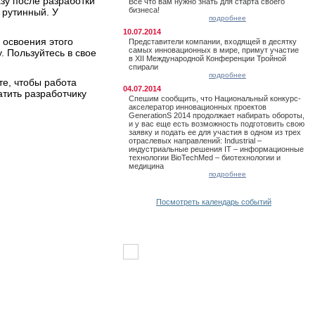
азу после разработки
Все что вам нужно знать для старта своего
бизнеса!
 рутинный. У
подробнее
10.07.2014
 освоения этого
Представители компании, входящей в десятку
самых инновационных в мире, примут участие
. Пользуйтесь в свое
в XII Международной Конференции Тройной
спирали
подробнее
те, чтобы работа
04.07.2014
атить разработчику
Спешим сообщить, что Национальный конкурс-
акселератор инновационных проектов
GenerationS 2014 продолжает набирать обороты,
и у вас еще есть возможность подготовить свою
заявку и подать ее для участия в одном из трех
отраслевых направлений: Industrial –
индустриальные решения IT – информационные
технологии BioTechMed – биотехнологии и
медицина
подробнее
Посмотреть календарь событий