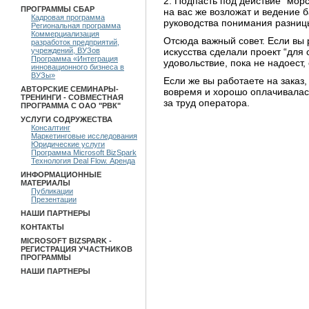
2. Подпасть под действие "морс
ПРОГРАММЫ СБАР
на вас же возложат и ведение 
Кадровая программа
руководства понимания разниц
Региональная программа
Коммерциализация
Отсюда важный совет. Если вы 
разработок предприятий,
искусства сделали проект “для 
учреждений, ВУЗов
Программа «Интеграция
удовольствие, пока не надоест,
инновационного бизнеса в
ВУЗы»
Если же вы работаете на заказ
АВТОРСКИЕ СЕМИНАРЫ-
вовремя и хорошо оплачивалась
ТРЕНИНГИ - СОВМЕСТНАЯ
за труд оператора.
ПРОГРАММА С ОАО "РВК"
УСЛУГИ СОДРУЖЕСТВА
Консалтинг
Маркетинговые исследования
Юридические услуги
Программа Microsoft BizSpark
Технология Deal Flow. Аренда
ИНФОРМАЦИОННЫЕ
МАТЕРИАЛЫ
Публикации
Презентации
НАШИ ПАРТНЕРЫ
КОНТАКТЫ
MICROSOFT BIZSPARK -
РЕГИСТРАЦИЯ УЧАСТНИКОВ
ПРОГРАММЫ
НАШИ ПАРТНЕРЫ