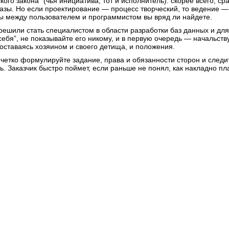
кого закона” (чья инициатива, тот и исполнитель): скорее всего, ср
базы. Но если проектирование — процесс творческий, то ведение —
ы между пользователем и программистом вы вряд ли найдете.
решили стать специалистом в области разработки баз данных и для
себя”, не показывайте его никому, и в первую очередь — начальству
 оставаясь хозяином и своего детища, и положения.
, четко формулируйте задание, права и обязанности сторон и следи
. Заказчик быстро поймет, если раньше не понял, как накладно пл