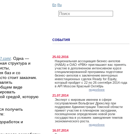
En
Ru
СОБЫТИЯ
25.02.2016
. Одна —
77.com/
Национальная ассоциация бизнес-ангелов
ная структура и
(НАБА) и ОАО «РВК» приглашают вас принять
исты,
участие в дополненном интенсивном курсе
специализированной программы подготовки
я баз и со
бизнес-ангелов к заключению венчурных
о стоит заказчик.
инвестиционных сделок Ready for Equity,
авлять
который пройдет с 22 по 26 сентября 2014 года
в API Moscow Красный Октябрь
 общем виде
подробнее
ировать
21.07.2014
ной средой, которую
Эксперт с мировым именем в сфере
госуправления Вольфганг Дрекслер при
поддержке Администрации Томской области
ся получить
примет участие в пленарном заседании,
те:
посвященном определению новой роли
государства в условиях замедления темпов
 доработок и
экономического роста.
подробнее
16.07.2014