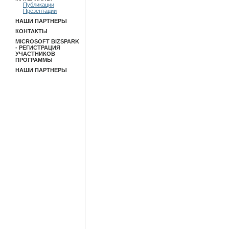
Публикации
Презентации
НАШИ ПАРТНЕРЫ
КОНТАКТЫ
MICROSOFT BIZSPARK
- РЕГИСТРАЦИЯ
УЧАСТНИКОВ
ПРОГРАММЫ
НАШИ ПАРТНЕРЫ