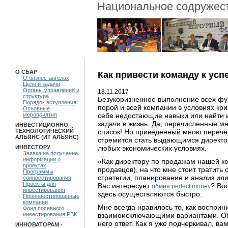
Национальное содружест
О СБАР
Как привести команду к усп
О бизнес-ангелах
Цели и задачи
Органы управления и
18.11.2017
структура
Безукоризненное выполнение всех фу
Порядок вступления
порой и всей компании в условиях кр
Основные
себе недостающие навыки или найти и
мероприятия
задачи в жизнь. Да, перечисленные м
ИНВЕСТИЦИОННО -
список! Но приведенный мною перечен
ТЕХНОЛОГИЧЕСКИЙ
АЛЬЯНС (ИТ АЛЬЯНС)
стремится стать выдающимся директор
любых экономических условиях.
ИНВЕСТОРУ
Заявка на получение
информации о
«Как директору по продажам нашей ко
проектах
продавцов), на что мне стоит тратить
Программы
стратегии, планирование и анализ ил
соинвестирования
Проекты для
Вас интересует
? Во
обмен perfect money
инвестирования
здесь осуществляются быстро.
Проинвестированные
компании
Мне всегда нравилось то, как воспри
Фонд посевного
взаимоисключающими вариантами. Об
инвестирования РВК
него ответ. Как я уже подчеркивал, в
ИННОВАТОРАМ -