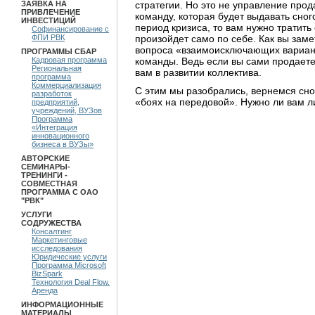
стратегии. Но это не управление про
ЗАЯВКА НА
ПРИВЛЕЧЕНИЕ
команду, которая будет выдавать сно
ИНВЕСТИЦИЙ
период кризиса, то вам нужно тратить
Софинансирование с
произойдет само по себе. Как вы зам
ФПИ РВК
вопроса «взаимоисключающих вариант
ПРОГРАММЫ СБАР
команды. Ведь если вы сами продаете
Кадровая программа
Региональная
вам в развитии коллектива.
программа
Коммерциализация
С этим мы разобрались, вернемся сно
разработок
«боях на передовой». Нужно ли вам ли
предприятий,
учреждений, ВУЗов
Программа
«Интеграция
инновационного
бизнеса в ВУЗы»
АВТОРСКИЕ
СЕМИНАРЫ-
ТРЕНИНГИ -
СОВМЕСТНАЯ
ПРОГРАММА С ОАО
"РВК"
УСЛУГИ
СОДРУЖЕСТВА
Консалтинг
Маркетинговые
исследования
Юридические услуги
Программа Microsoft
BizSpark
Технология Deal Flow.
Аренда
ИНФОРМАЦИОННЫЕ
МАТЕРИАЛЫ