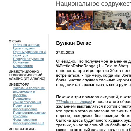
Национальное содружест
О СБАР
Вулкан Вегас
О бизнес-ангелах
Цели и задачи
Органы управления и
27.01.2018
структура
Порядок вступления
Очевидно, что получаемое значение д
Основные
%PreflopRaiseRange (1 - Fold to 3bet).
мероприятия
оппонента при игре против Збета пол
ИНВЕСТИЦИОННО -
встречаться, к примеру, когда мы Збе
ТЕХНОЛОГИЧЕСКИЙ
АЛЬЯНС (ИТ АЛЬЯНС)
большинстве случаев сильные игроки б
предпочитать разыгрывать свои руки ч
ИНВЕСТОРУ
Заявка на получение
информации о
проектах
Покажем три примера ситуаций, в кот
Программы
и после этого сбрас
777vulcan.com/vegas/
соинвестирования
желанием выставляться против спектр
Проекты для
инвестирования
что против этого диапазона по эквити
Проинвестированные
первых, находимся без позиции. Во-вт
компании
багтона здесь будет много худших рук
Фонд посевного
инвестирования РВК
третьих, у нас за спиной на блайнде 
сквнз. но который зачастую залезет в 
ИННОВАТОРАМ -