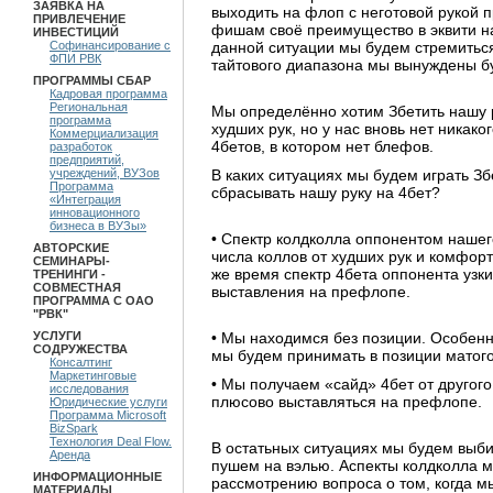
ЗАЯВКА НА
выходить на флоп с неготовой рукой п
ПРИВЛЕЧЕНИЕ
фишам своё преимущество в эквити на
ИНВЕСТИЦИЙ
данной ситуации мы будем стремиться 
Софинансирование с
ФПИ РВК
тайтового диапазона мы вынуждены б
ПРОГРАММЫ СБАР
Кадровая программа
Региональная
Мы определённо хотим Збетить нашу р
программа
худших рук, но у нас вновь нет никак
Коммерциализация
4бетов, в котором нет блефов.
разработок
предприятий,
В каких ситуациях мы будем играть Зб
учреждений, ВУЗов
Программа
сбрасывать нашу руку на 4бет?
«Интеграция
инновационного
бизнеса в ВУЗы»
• Спектр колдколла оппонентом наше
АВТОРСКИЕ
числа коллов от худших рук и комфорт
СЕМИНАРЫ-
же время спектр 4бета оппонента узки
ТРЕНИНГИ -
СОВМЕСТНАЯ
выставления на префлопе.
ПРОГРАММА С ОАО
"РВК"
• Мы находимся без позиции. Особенн
УСЛУГИ
СОДРУЖЕСТВА
мы будем принимать в позиции матого
Консалтинг
Маркетинговые
• Мы получаем «сайд» 4бет от другого
исследования
плюсово выставляться на префлопе.
Юридические услуги
Программа Microsoft
BizSpark
Технология Deal Flow.
В остатьных ситуациях мы будем выб
Аренда
пушем на вэлью. Аспекты колдколла м
ИНФОРМАЦИОННЫЕ
рассмотрению вопроса о том, когда 
МАТЕРИАЛЫ