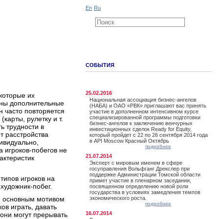
En
Ru
СОБЫТИЯ
25.02.2016
 которые их
Национальная ассоциация бизнес-ангелов
ужны дополнительные
(НАБА) и ОАО «РВК» приглашают вас принять
н часто повторяется
участие в дополненном интенсивном курсе
специализированной программы подготовки
карты, рулетку и т.
бизнес-ангелов к заключению венчурных
ть трудности в
инвестиционных сделок Ready for Equity,
т расстройства
который пройдет с 22 по 26 сентября 2014 года
в API Moscow Красный Октябрь
ивидуально,
подробнее
 игроков-побегов не
21.07.2014
актеристик
Эксперт с мировым именем в сфере
госуправления Вольфганг Дрекслер при
поддержке Администрации Томской области
типов игроков на
примет участие в пленарном заседании,
 художник-побег.
посвященном определению новой роли
государства в условиях замедления темпов
и основным мотивом
экономического роста.
подробнее
ов играть, давать
16.07.2014
 они могут прерывать