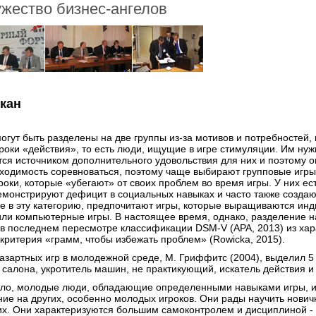
жество бизнес-ангелов
кан
огут быть разделены на две группы из-за мотивов и потребностей,
гроки «действия», то есть люди, ищущие в игре стимуляции. Им н
тся источником дополнительного удовольствия для них и поэтому о
бходимость соревноваться, поэтому чаще выбирают групповые игры (
игроки, которые «убегают» от своих проблем во время игры. У них ес
емонстрируют дефицит в социальных навыках и часто также создаю
е в эту категорию, предпочитают игры, которые выращиваются инд
ли компьютерные игры. В настоящее время, однако, разделение на
 в последнем пересмотре классификации DSM-V (APA, 2013) из хар
 критерия «грамм, чтобы избежать проблем» (Rowicka, 2015).
зартных игр в молодежной среде, М. Гриффитс (2004), выделил 5 
 салона, укротитель машин, не практикующий, искатель действия и
авило, молодые люди, обладающие определенными навыками игры, 
ние на других, особенно молодых игроков. Они рады научить новичк
них. Они характеризуются большим самоконтролем и дисциплиной -