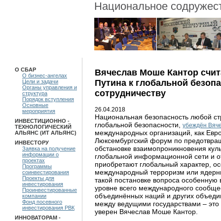
Национальное содружест
О СБАР
Вячеслав Моше Кантор счи
О бизнес-ангелах
Путина к глобальной безоп
Цели и задачи
Органы управления и
сотрудничеству
структура
Порядок вступления
Основные
26.04.2018
мероприятия
Национальная безопасность любой ст
ИНВЕСТИЦИОННО -
глобальной безопасности,
убеждён Вяч
ТЕХНОЛОГИЧЕСКИЙ
международных организаций, как Евр
АЛЬЯНС (ИТ АЛЬЯНС)
Люксембургский форум по предотвра
ИНВЕСТОРУ
обстановке взаимопроникновения куль
Заявка на получение
информации о
глобальной информационной сети и о
проектах
приобретают глобальный характер, ос
Программы
международный терроризм или ядерны
соинвестирования
Проекты для
такой постановке вопроса особенную 
инвестирования
уровне всего международного сообщес
Проинвестированные
объединённых наций и других объеди
компании
Фонд посевного
между ведущими государствами – это 
инвестирования РВК
уверен Вячеслав Моше Кантор.
ИННОВАТОРАМ -