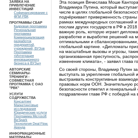
Эта позиция Вячеслава Моше Кантора
ЗАЯВКА НА
ПРИВЛЕЧЕНИЕ
Владимира Путина, который выступае
ИНВЕСТИЦИЙ
числе в целях глобальной безопасност
Софинансирование с
подчёркивает приверженность страны
ФПИ РВК
рамках международных соглашений и 
ПРОГРАММЫ СБАР
послам других государств в РФ в 2018
Кадровая программа
Региональная
важную роль, которую играет диплома
программа
разработке и выработке решений на 
Коммерциализация
оптимальными и сбалансированными,
разработок
предприятий,
глобальной картине. «Дипломаты приз
учреждений, ВУЗов
на масштабные вызовы и угрозы, такие
Программа
организованная преступность, распро
«Интеграция
инновационного
изменение климата», - заявил глава г
бизнеса в ВУЗы»
Со своей стороны, Владимир Путин за
АВТОРСКИЕ
СЕМИНАРЫ-
выступать за укрепление глобальной и
ТРЕНИНГИ -
выстраивать конструктивные взаимод
СОВМЕСТНАЯ
правовых норм ООН. Значительную ро
ПРОГРАММА С ОАО
"РВК"
безопасности отметил и генеральный
поздравлении главе РФ с победой на
УСЛУГИ
СОДРУЖЕСТВА
Консалтинг
Маркетинговые
исследования
Юридические услуги
Программа Microsoft
BizSpark
Технология Deal Flow.
Аренда
ИНФОРМАЦИОННЫЕ
МАТЕРИАЛЫ