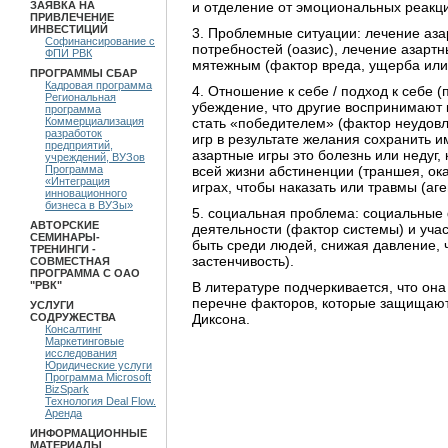
и отделение от эмоциональных реакци
ЗАЯВКА НА
ПРИВЛЕЧЕНИЕ
ИНВЕСТИЦИЙ
3. Проблемные ситуации: лечение аза
Софинансирование с
потребностей (оазис), лечение азарт
ФПИ РВК
мятежным (фактор вреда, ущерба или
ПРОГРАММЫ СБАР
Кадровая программа
4. Отношение к себе / подход к себе 
Региональная
убеждение, что другие воспринимают 
программа
стать «победителем» (фактор неудов
Коммерциализация
разработок
игр в результате желания сохранить 
предприятий,
азартные игры это болезнь или недуг
учреждений, ВУЗов
всей жизни абстиненции (траншея, ок
Программа
«Интеграция
играх, чтобы наказать или травмы (аг
инновационного
бизнеса в ВУЗы»
5. социальная проблема: социальные 
АВТОРСКИЕ
деятельности (фактор системы) и учас
СЕМИНАРЫ-
быть среди людей, снижая давление,
ТРЕНИНГИ -
застенчивость).
СОВМЕСТНАЯ
ПРОГРАММА С ОАО
В литературе подчеркивается, что он
"РВК"
перечне факторов, которые защищают 
УСЛУГИ
Диксона.
СОДРУЖЕСТВА
Консалтинг
Маркетинговые
исследования
Юридические услуги
Программа Microsoft
BizSpark
Технология Deal Flow.
Аренда
ИНФОРМАЦИОННЫЕ
МАТЕРИАЛЫ