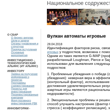
Национальное содружест
О СБАР
Вулкан автоматы игровые
О бизнес-ангелах
Цели и задачи
Органы управления и
28.04.2018
структура
Идентификация факторов риска, связ
Порядок вступления
у подростков, возможна с пом
игровых
Основные
Одним из таких является G-MAP (про
мероприятия
разработанный Loughnan, Pierce и Sag
ИНВЕСТИЦИОННО -
использован для выявления следующи
ТЕХНОЛОГИЧЕСКИЙ
АЛЬЯНС (ИТ АЛЬЯНС)
подростков:
ИНВЕСТОРУ
1. Проблемные убеждения о победе (
Заявка на получение
информации о
убеждения): неверная вера в эффекти
проектах
(контрольный фактор), использование
Программы
достижения удовлетворительных резул
соинвестирования
Проекты для
азартные игры являются рациональны
инвестирования
недоразвитости).
Проинвестированные
компании
2. Эмоциональные проблемы и решение
Фонд посевного
способ улучшить настроение (фактор 
инвестирования РВК
стресса ( коэффициент релаксации), з
ИННОВАТОРАМ -