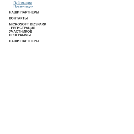
Публикации
Презентации
НАШИ ПАРТНЕРЫ
КОНТАКТЫ
MICROSOFT BIZSPARK
- РЕГИСТРАЦИЯ
УЧАСТНИКОВ
ПРОГРАММЫ
НАШИ ПАРТНЕРЫ