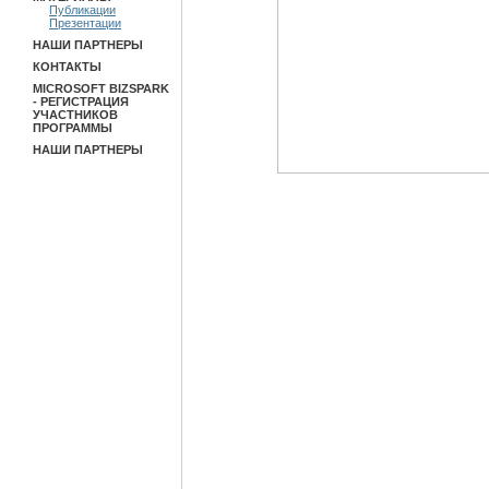
Публикации
Презентации
НАШИ ПАРТНЕРЫ
КОНТАКТЫ
MICROSOFT BIZSPARK
- РЕГИСТРАЦИЯ
УЧАСТНИКОВ
ПРОГРАММЫ
НАШИ ПАРТНЕРЫ