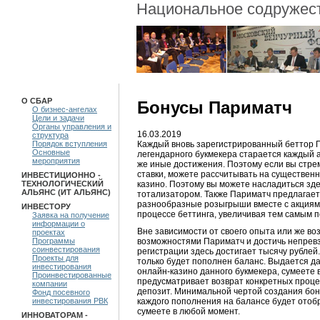
Национальное содружест
О СБАР
Бонусы Париматч
О бизнес-ангелах
Цели и задачи
Органы управления и
16.03.2019
структура
Порядок вступления
Каждый вновь зарегистрированный беттор П
Основные
легендарного букмекера старается каждый 
мероприятия
же иные достижения. Поэтому если вы стрем
ставки, можете рассчитывать на существен
ИНВЕСТИЦИОННО -
ТЕХНОЛОГИЧЕСКИЙ
казино. Поэтому вы можете насладиться зд
АЛЬЯНС (ИТ АЛЬЯНС)
тотализатором. Также Париматч предлагает
разнообразные розыгрыши вместе с акциям
ИНВЕСТОРУ
процессе беттинга, увеличивая тем самым 
Заявка на получение
информации о
Вне зависимости от своего опыта или же во
проектах
Программы
возможностями Париматч и достичь непрев
соинвестирования
регистрации здесь достигает тысячу рублей.
Проекты для
только будет пополнен баланс. Выдается да
инвестирования
онлайн-казино данного букмекера, сумеете
Проинвестированные
предусматривает возврат конкретных проце
компании
депозит. Минимальной чертой создания бон
Фонд посевного
инвестирования РВК
каждого пополнения на балансе будет отоб
сумеете в любой момент.
ИННОВАТОРАМ -