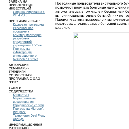
ЗАЯВКА НА
Постоянные пользователи виртуального букм
ПРИВЛЕЧЕНИЕ
позволяют получать бонусные начисления и
ИНВЕСТИЦИЙ
автоматически, в том числе и бесплатный б
Софинансирование с
ФПИ РВК
выполняющим выгодные беты. От них не тре
Париматч автоматизировано и выполняется 
ПРОГРАММЫ СБАР
некоторых случаях размер бонусной суммы 
Кадровая программа
кошелек.
Региональная
программа
Коммерциализация
разработок
предприятий,
учреждений, ВУЗов
Программа
«Интеграция
инновационного
бизнеса в ВУЗы»
АВТОРСКИЕ
СЕМИНАРЫ-
ТРЕНИНГИ -
СОВМЕСТНАЯ
ПРОГРАММА С ОАО
"РВК"
УСЛУГИ
СОДРУЖЕСТВА
Консалтинг
Маркетинговые
исследования
Юридические услуги
Программа Microsoft
BizSpark
Технология Deal Flow.
Аренда
ИНФОРМАЦИОННЫЕ
МАТЕРИАЛЫ