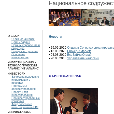
Национальное содружест
О СБАР
Новости:
О бизнес-ангелах
Цели и задачи
Органы управления и
• 25.09.2025
Отдых в Сочи: как спланировать
структура
• 13.06.2020
Брокер AMarkets
Порядок вступления
Основные
• 04.08.2019
ВсеЗаймыОнлайн
мероприятия
• 20.03.2016
Управление налогами
ИНВЕСТИЦИОННО -
ТЕХНОЛОГИЧЕСКИЙ
АЛЬЯНС (ИТ АЛЬЯНС)
ИНВЕСТОРУ
О БИЗНЕС-АНГЕЛАХ
Заявка на получение
информации о
проектах
Программы
соинвестирования
Проекты для
инвестирования
Проинвестированные
компании
Фонд посевного
инвестирования РВК
ИННОВАТОРАМ -