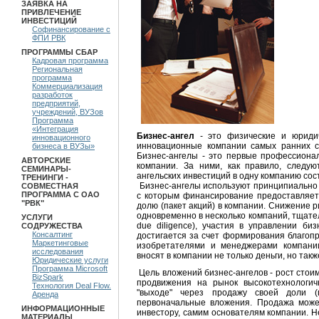
ЗАЯВКА НА
ПРИВЛЕЧЕНИЕ
ИНВЕСТИЦИЙ
Софинансирование с
ФПИ РВК
ПРОГРАММЫ СБАР
Кадровая программа
Региональная
программа
Коммерциализация
разработок
предприятий,
учреждений, ВУЗов
Программа
«Интеграция
Бизнес-ангел
- это физические и юриди
инновационного
инновационные компании самых ранних стад
бизнеса в ВУЗы»
Бизнес-ангелы - это первые профессиона
АВТОРСКИЕ
компании. За ними, как правило, следу
СЕМИНАРЫ-
ангельских инвестиций в одну компанию сос
ТРЕНИНГИ -
Бизнес-ангелы используют принципиально 
СОВМЕСТНАЯ
ПРОГРАММА С ОАО
с которым финансирование предоставляется
"РВК"
долю (пакет акций) в компании. Снижение р
одновременно в несколько компаний, тщате
УСЛУГИ
due diligence), участия в управлении би
СОДРУЖЕСТВА
Консалтинг
достигается за счет формирования благоп
Маркетинговые
изобретателями и менеджерами компании
исследования
вносят в компании не только деньги, но такж
Юридические услуги
Программа Microsoft
Цель вложений бизнес-ангелов - рост стои
BizSpark
продвижения на рынок высокотехнологич
Технология Deal Flow.
"выходе" через продажу своей доли (
Аренда
первоначальные вложения. Продажа може
ИНФОРМАЦИОННЫЕ
инвестору, самим основателям компании. Н
МАТЕРИАЛЫ